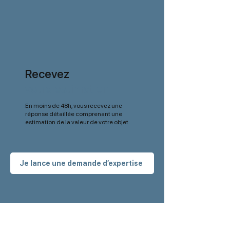
Recevez
votre estimation
En moins de 48h, vous recevez une
réponse détaillée comprenant une
estimation de la valeur de votre objet.
Je lance une demande d’expertise