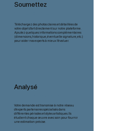
Soumettez
votre œuvre
Téléchargez des photos claires et détaillées de
votre objet d’art directement sur notre plateforme.
Ajoutez quelques informations complémentaires
(dimensions, historique, éventuelle signature, etc.)
pour aider nos experts à mieux l’évaluer.
Analysé
par nos experts
Votre demande est transmise à notre réseau
d’experts partenaires spécialisés dans
différentes périodes et styles artistiques. Ils
étudient chaque œuvre avec soin pour fournir
une estimation précise.