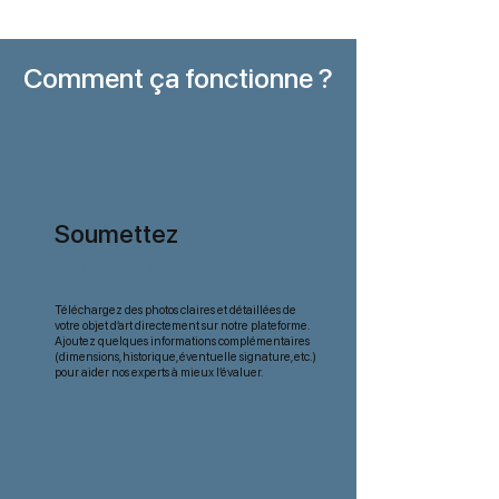
Comment ça fonctionne ?
Soumettez
votre œuvre
Téléchargez des photos claires et détaillées de
votre objet d’art directement sur notre plateforme.
Ajoutez quelques informations complémentaires
(dimensions, historique, éventuelle signature, etc.)
pour aider nos experts à mieux l’évaluer.