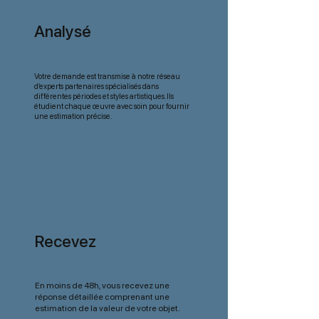
Analysé
par nos experts
Votre demande est transmise à notre réseau
d’experts partenaires spécialisés dans
différentes périodes et styles artistiques. Ils
étudient chaque œuvre avec soin pour fournir
une estimation précise.
Recevez
votre estimation
En moins de 48h, vous recevez une
réponse détaillée comprenant une
estimation de la valeur de votre objet.