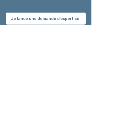
Je lance une demande d’expertise
Retrouvez nos
actualités
en avant première