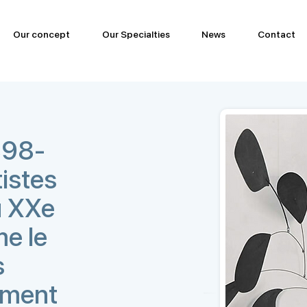
Our concept
Our Specialties
News
Contact
898-
tistes
u XXe
me le
s
ement