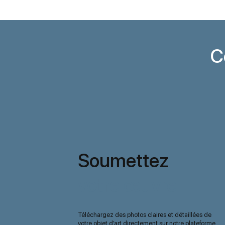
C
Soumettez
votre œuvre
Téléchargez des photos claires et détaillées de
votre objet d’art directement sur notre plateforme.