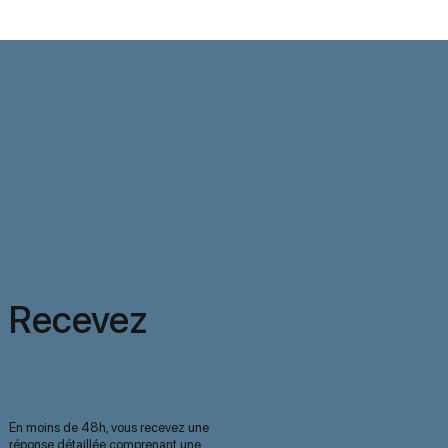
Recevez
votre estimation
En moins de 48h, vous recevez une
réponse détaillée comprenant une