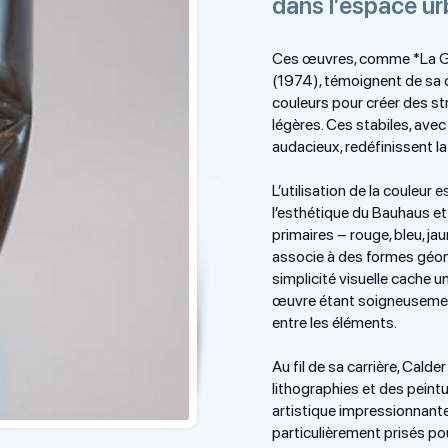
dans l’espace ur
Ces œuvres, comme *La G
(1974), témoignent de sa c
couleurs pour créer des st
légères. Ces stabiles, avec
audacieux, redéfinissent l
L’utilisation de la couleur 
l’esthétique du Bauhaus et l
primaires – rouge, bleu, jaun
associe à des formes géo
simplicité visuelle cache 
œuvre étant soigneusement
entre les éléments.
Au fil de sa carrière, Calde
lithographies et des peint
artistique impressionnante.
particulièrement prisés pour