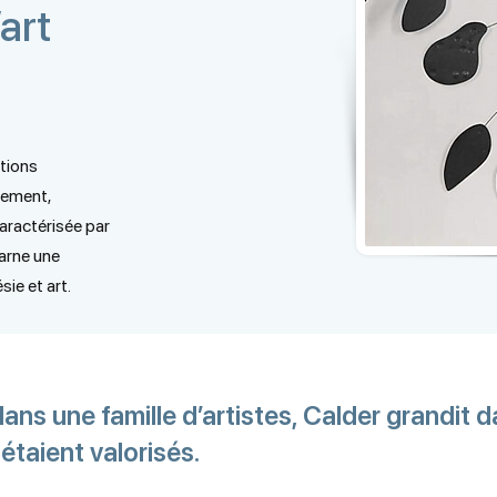
’art
otions
vement,
caractérisée par
carne une
sie et art.
ans une famille d’artistes, Calder grandit
 étaient valorisés
​.