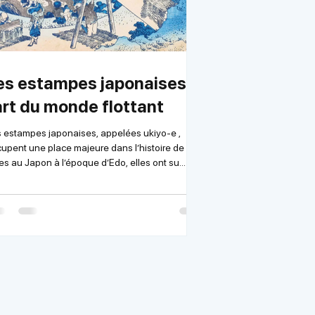
es estampes japonaises :
’art du monde flottant
 estampes japonaises, appelées ukiyo-e ,
upent une place majeure dans l’histoire de l’art.
s au Japon à l’époque d’Edo, elles ont su
turer avec finesse la beauté du quotidien, les
isirs urbains, les paysages, les acteurs de
âtre et les courtisanes. Bien plus que de simples
ges décoratives, elles témoignent d’une culture
finée et d’une vision poétique du monde. Le
o-e signifie littéralement « images du
de flottant ». Cette expression renv