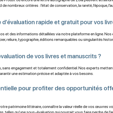
e nombreux critères : l’état de conservation, la rareté, l’époque, l’au
’évaluation rapide et gratuit pour vos livr
et des informations détaillées via notre plateforme en ligne. Nos exp
ier, reliure, typographie, éditions remarquables ou singularités histo
évaluation de vos livres et manuscrits ?
s, sans engagement et totalement confidentiel. Nos experts mettent 
rantir une estimation précise et adaptée à vos besoins.
tielle pour profiter des opportunités off
re patrimoine littéraire, connaître la valeur réelle de vos œuvres v
 telles qu’une sous-évaluation qui pourrait vous faire perdre de l’arg