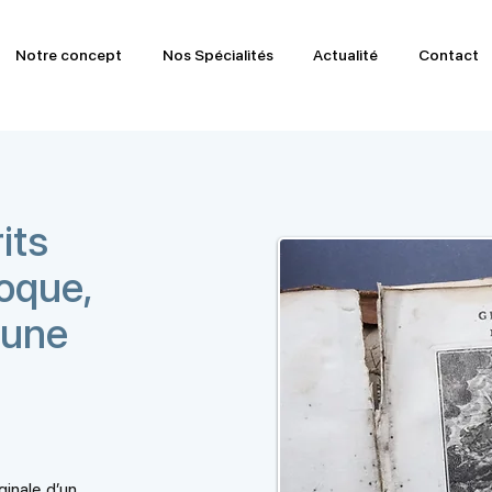
Notre concept
Nos Spécialités
Actualité
Contact
its
oque,
’une
ginale, d’un