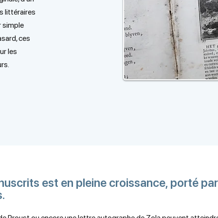
 littéraires
r simple
asard, ces
ur les
rs.
uscrits est en pleine croissance, porté par
.
é de Proust ou encore une lettre autographe de Zola peuvent atteind