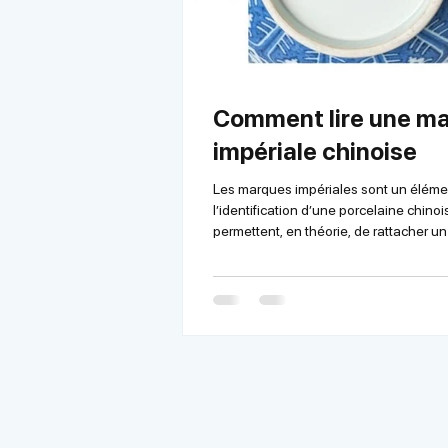
Comment lire une m
impériale chinoise
Les marques impériales sont un éléme
l’identification d’une porcelaine chinoi
permettent, en théorie, de rattacher un
empereur et à une période précise. En 
lecture demande méthode et prudence. U
structure codifiée La majorité des mar
impériales se présentent sous la forme
caractères chinois, parfois quatre. Ex
classique : 大清乾隆年製(Da Qing Qian
Zhi) Traduction : Da Qing : Grande dyn
Qianlong : no