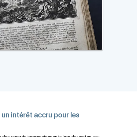
 un intérêt accru pour les
re des records impressionnants lors de ventes aux