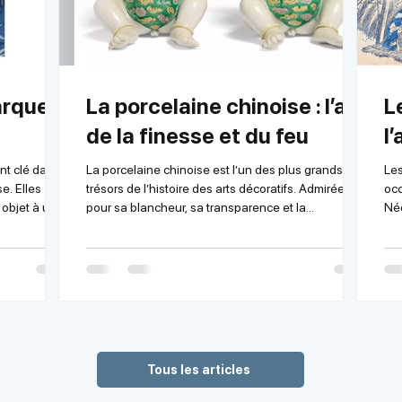
arque
La porcelaine chinoise : l’art
L
de la finesse et du feu
l
nt clé dans
La porcelaine chinoise est l’un des plus grands
Les
se. Elles
trésors de l’histoire des arts décoratifs. Admirée
occ
 objet à un
pour sa blancheur, sa transparence et la
Née
pratique, leur
délicatesse de ses motifs, elle incarne depuis des
cap
ne
siècles le raffinement, le savoir-faire technique et
pla
ques
l’excellence artistique. Bien plus qu’un simple objet
thé
 de six
utilitaire, elle reflète l’histoire, la culture et le prestige
ima
emple
de la civilisation chinoise. CHINE, Dynastie Ming,
raf
long Nian
Période Wanli Vase en porcelaine De forme double
terme ukiy
astie Qing
gourde, à panse inf
mon
Tous les articles