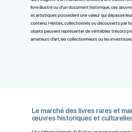
livre illustré ou d’un document historique, ces œuvres
et artistiques possèdent une valeur qui dépasse leu
contenu. Hérités, collectionnés ou découverts par h
objets peuvent représenter de véritables trésors po
amateurs d’art, les collectionneurs ou les investisseu
Le marché des livres rares et man
œuvres historiques et culturelles
Une édition originale de Balzac, un manuscrit sign