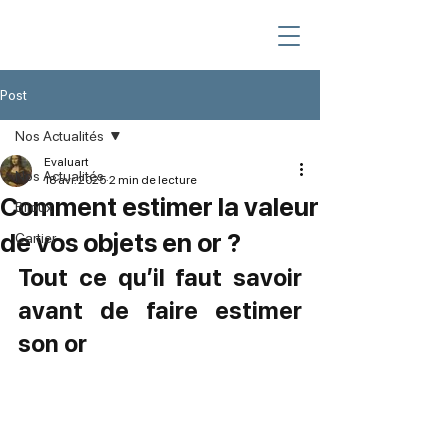
Post
Nos Actualités
Evaluart
Nos Actualités
18 avr. 2025
2 min de lecture
Comment estimer la valeur
Bijoux
de vos objets en or ?
Cartier
Tout ce qu’il faut savoir 
avant de faire estimer 
son or