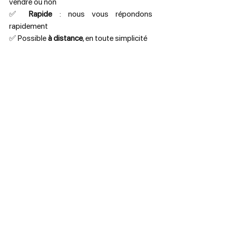
vendre ou non
✅ 
Rapide
 : nous vous répondons 
rapidement
✅ Possible 
à distance
, en toute simplicité
Comment ça marche ?
Envoyez une photo
 de votre objet via 
notre formulaire en ligne
Nos experts analysent
 les 
caractéristiques de votre bien
Recevez votre estimation
 sous 48h, 
en toute transparence
Choisissez de vendre
, de conserver 
ou d’en savoir plus : c’est vous qui 
décidez
Expertiser mon objet