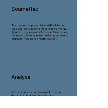
Soumettez
votre œuvre
Téléchargez des photos claires et détaillées de
votre objet d’art directement sur notre plateforme.
Ajoutez quelques informations complémentaires
(dimensions, historique, éventuelle signature, etc.)
pour aider nos experts à mieux l’évaluer.
Analysé
par nos expert
Votre demande est transmise à notre réseau
d’experts partenaires spécialisés dans
différentes périodes et styles artistiques. Ils
étudient chaque œuvre avec soin pour fournir
une estimation précise.