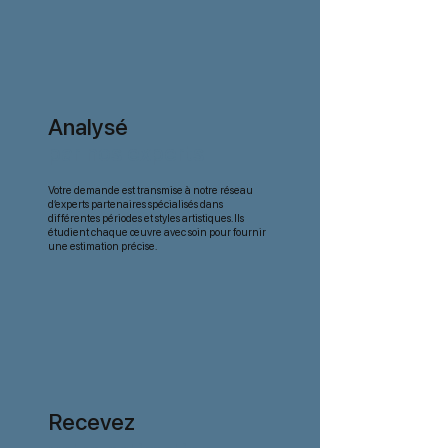
Analysé
par nos experts
Votre demande est transmise à notre réseau
d’experts partenaires spécialisés dans
différentes périodes et styles artistiques. Ils
étudient chaque œuvre avec soin pour fournir
une estimation précise.
Recevez