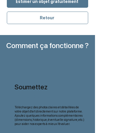
Estimer un objet gratuitement
Retour
Comment ça fonctionne ?
Soumettez
votre œuvre
Téléchargez des photos claires et détaillées de
votre objet d’art directement sur notre plateforme.
Ajoutez quelques informations complémentaires
(dimensions, historique, éventuelle signature, etc.)
pour aider nos experts à mieux l’évaluer.