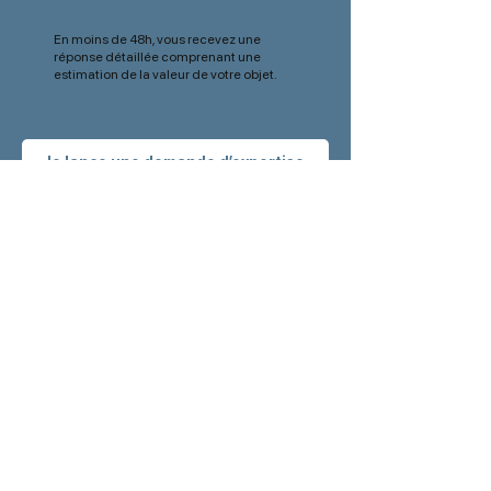
votre estimation
En moins de 48h, vous recevez une
réponse détaillée comprenant une
estimation de la valeur de votre objet.
Je lance une demande d’expertise
Retrouvez nos
actualités
en avant première