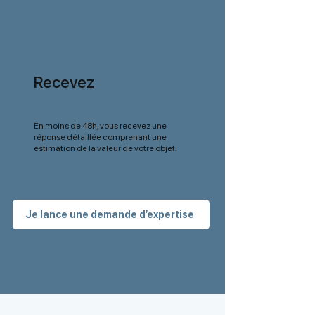
Recevez
votre estimation
En moins de 48h, vous recevez une
réponse détaillée comprenant une
estimation de la valeur de votre objet.
Je lance une demande d’expertise