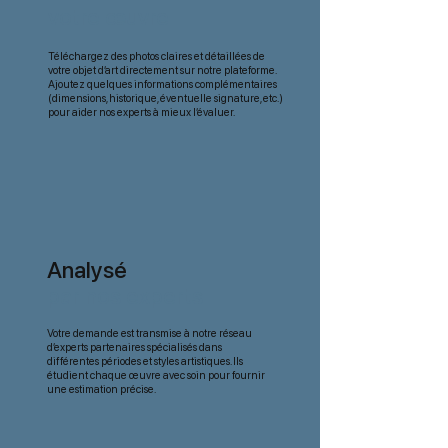
votre œuvre
Téléchargez des photos claires et détaillées de
votre objet d’art directement sur notre plateforme.
Ajoutez quelques informations complémentaires
(dimensions, historique, éventuelle signature, etc.)
pour aider nos experts à mieux l’évaluer.
Analysé
par nos experts
Votre demande est transmise à notre réseau
d’experts partenaires spécialisés dans
différentes périodes et styles artistiques. Ils
étudient chaque œuvre avec soin pour fournir
une estimation précise.