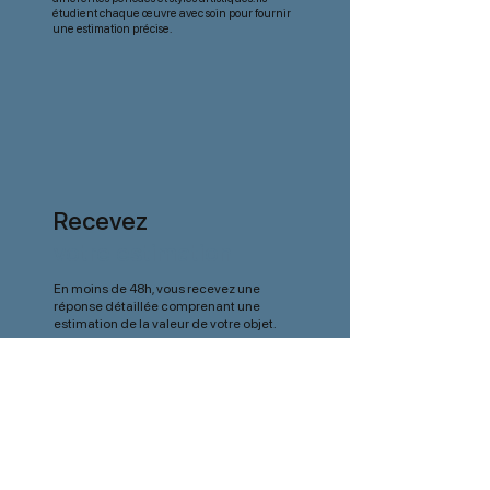
étudient chaque œuvre avec soin pour fournir
une estimation précise.
Recevez
votre estimation
En moins de 48h, vous recevez une
réponse détaillée comprenant une
estimation de la valeur de votre objet.
Je lance une demande d’expertise