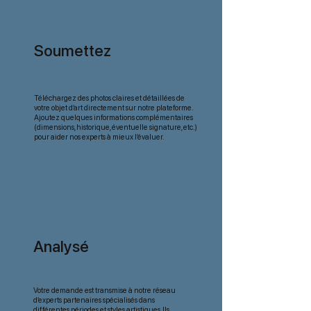
Soumettez
votre œuvre
Téléchargez des photos claires et détaillées de
votre objet d’art directement sur notre plateforme.
Ajoutez quelques informations complémentaires
(dimensions, historique, éventuelle signature, etc.)
pour aider nos experts à mieux l’évaluer.
Analysé
par nos experts
Votre demande est transmise à notre réseau
d’experts partenaires spécialisés dans
différentes périodes et styles artistiques. Ils