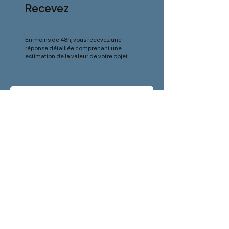
Recevez
votre estimation
En moins de 48h, vous recevez une
réponse détaillée comprenant une
estimation de la valeur de votre objet.
Je lance une demande d’expertise
Retrouvez nos
actualités
en avant première