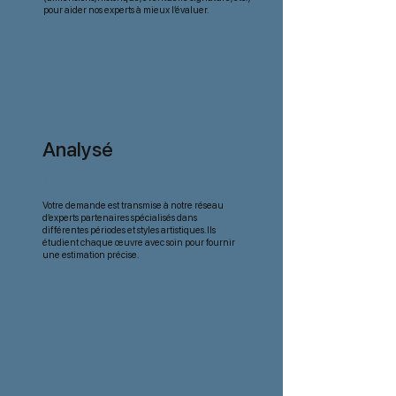
pour aider nos experts à mieux l’évaluer.
Analysé
par nos experts
Votre demande est transmise à notre réseau
d’experts partenaires spécialisés dans
différentes périodes et styles artistiques. Ils
étudient chaque œuvre avec soin pour fournir
une estimation précise.