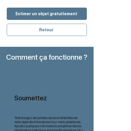
Estimer un objet gratuitement
Retour
Comment ça fonctionne ?
Soumettez
votre œuvre
Téléchargez des photos claires et détaillées de
votre objet d’art directement sur notre plateforme.
Ajoutez quelques informations complémentaires
(dimensions, historique, éventuelle signature, etc.)