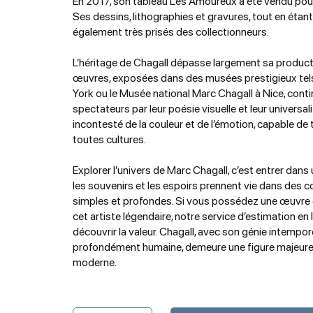
En 2017, son tableau Les Amoureux a été vendu pour 
Ses dessins, lithographies et gravures, tout en étant
également très prisés des collectionneurs.
L’héritage de Chagall dépasse largement sa producti
œuvres, exposées dans des musées prestigieux te
York ou le Musée national Marc Chagall à Nice, conti
spectateurs par leur poésie visuelle et leur universalit
incontesté de la couleur et de l’émotion, capable de
toutes cultures.
Explorer l’univers de Marc Chagall, c’est entrer dans
les souvenirs et les espoirs prennent vie dans des c
simples et profondes. Si vous possédez une œuvre o
cet artiste légendaire, notre service d’estimation en 
découvrir la valeur. Chagall, avec son génie intempore
profondément humaine, demeure une figure majeure de
moderne.