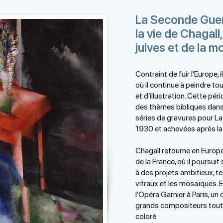
La Seconde Guer
la vie de Chagall
juives et de la 
Contraint de fuir l’Europe,
où il continue à peindre to
et d’illustration. Cette pé
des thèmes bibliques dan
séries de gravures pour L
1930 et achevées après la
Chagall retourne en Europe 
de la France, où il poursuit
à des projets ambitieux, te
vitraux et les mosaïques. E
l’Opéra Garnier à Paris, u
grands compositeurs tout e
coloré. ​