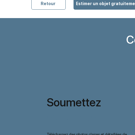
Retour
Estimer un objet gratuitem
C
Soumettez
votre œuvre
Téléchargez des photos claires et détaillées de