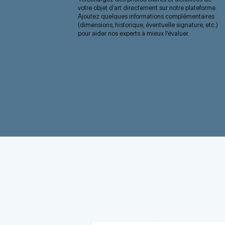
votre objet d’art directement sur notre plateforme.
Ajoutez quelques informations complémentaires
(dimensions, historique, éventuelle signature, etc.)
pour aider nos experts à mieux l’évaluer.