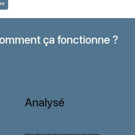
ent
omment ça fonctionne ?
Analysé
par nos experts
Votre demande est transmise à notre réseau