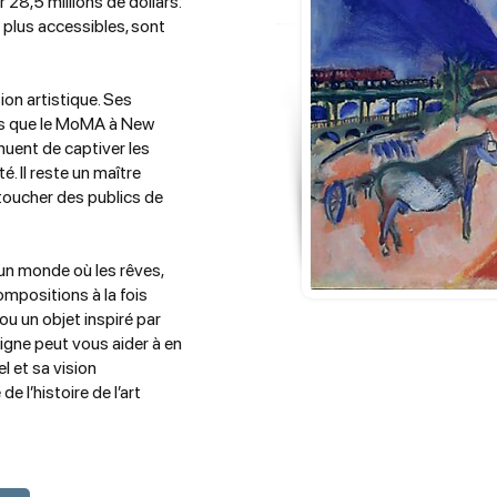
28,5 millions de dollars.
 plus accessibles, sont
on artistique. Ses
ls que le MoMA à New
nuent de captiver les
é. Il reste un maître
 toucher des publics de
 un monde où les rêves,
ompositions à la fois
u un objet inspiré par
ligne peut vous aider à en
l et sa vision
 l’histoire de l’art