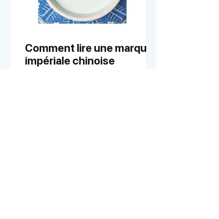
Comment lire une marque
impériale chinoise
Les marques impériales sont un élément
clé dans l’identification d’une porcelaine
chinoise. Elles permettent, en théorie, de
rattacher un objet à un empereur et à une
période précise. En pratique, leur lecture
demande méthode et prudence. Une
structure codifiée La majorité des
marques impériales se présentent sous la
forme de six caractères chinois, parfois
quatre. Exemple classique : 大清乾隆年製
(Da Qing Qianlong Nian Zhi) Traduction :
Da Qing : Grande dynastie Qing Qianlong :
no