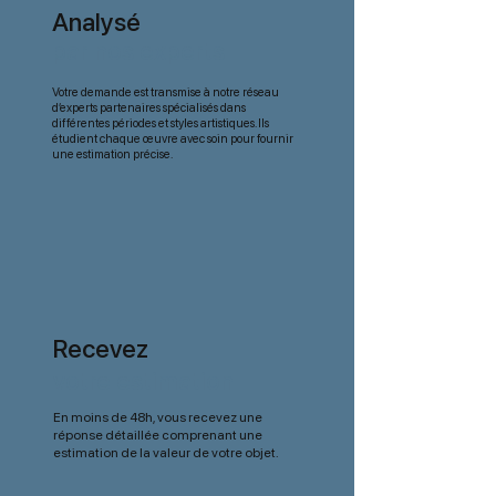
Analysé
par nos experts
Votre demande est transmise à notre réseau
d’experts partenaires spécialisés dans
différentes périodes et styles artistiques. Ils
étudient chaque œuvre avec soin pour fournir
une estimation précise.
Recevez
votre estimation
En moins de 48h, vous recevez une
réponse détaillée comprenant une
estimation de la valeur de votre objet.