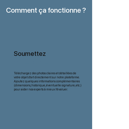
Comment ça fonctionne ?
Soumettez
votre œuvre
Téléchargez des photos claires et détaillées de
votre objet d’art directement sur notre plateforme.
Ajoutez quelques informations complémentaires
(dimensions, historique, éventuelle signature, etc.)
pour aider nos experts à mieux l’évaluer.