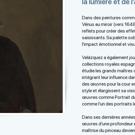
la lumière et de 
Dans des peintures comme
Vénus au miroir (vers 1648),
reflets pour créer des eff
saisissants. Sa palette so
l’impact émotionnel et vis
Velázquez a également joué
collections royales espagno
étudie les grands maîtres
intégrant leur influence da
des œuvres pour la cour e
style et élargissent sa vi
œuvres comme Portrait du
comme l’un des portraits le
Dans ses dernières années
œuvres d’une profondeur e
maîtrise du pinceau devient