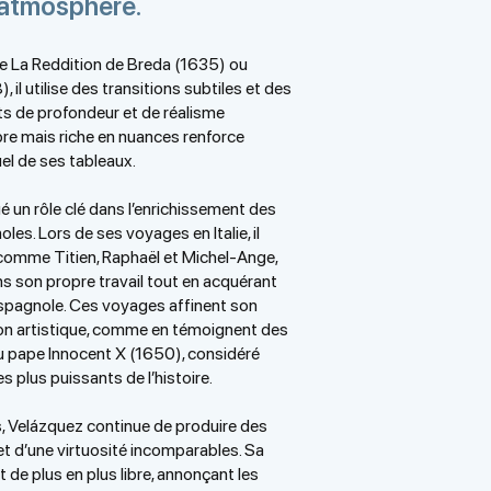
l’atmosphère
.
 La Reddition de Breda (1635) ou
 il utilise des transitions subtiles et des
ets de profondeur et de réalisme
bre mais riche en nuances renforce
uel de ses tableaux.
 un rôle clé dans l’enrichissement des
les. Lors de ses voyages en Italie, il
 comme Titien, Raphaël et Michel-Ange,
ns son propre travail tout en acquérant
spagnole. Ces voyages affinent son
sion artistique, comme en témoignent des
 pape Innocent X (1650), considéré
s plus puissants de l’histoire.
, Velázquez continue de produire des
t d’une virtuosité incomparables. Sa
 de plus en plus libre, annonçant les