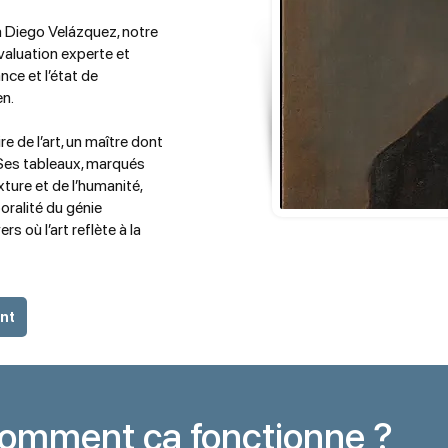
 Diego Velázquez, notre
évaluation experte et
nce et l’état de
en.
e de l’art, un maître dont
. Ses tableaux, marqués
ture et de l’humanité,
oralité du génie
s où l’art reflète à la
ent
omment ça fonctionne ?