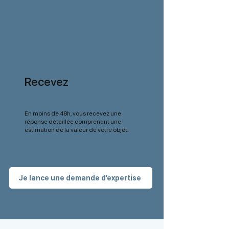
Recevez
votre estimation
En moins de 48h, vous recevez une
réponse détaillée comprenant une
estimation de la valeur de votre objet.
Je lance une demande d’expertise