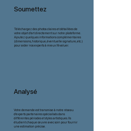
Soumettez
votre œuvre
Téléchargez des photos claires et détaillées de
votre objet d’art directement sur notre plateforme.
Ajoutez quelques informations complémentaires
(dimensions, historique, éventuelle signature, etc.)
pour aider nos experts à mieux l’évaluer.
Analysé
par nos experts
Votre demande est transmise à notre réseau
d’experts partenaires spécialisés dans
différentes périodes et styles artistiques. Ils
étudient chaque œuvre avec soin pour fournir
une estimation précise.