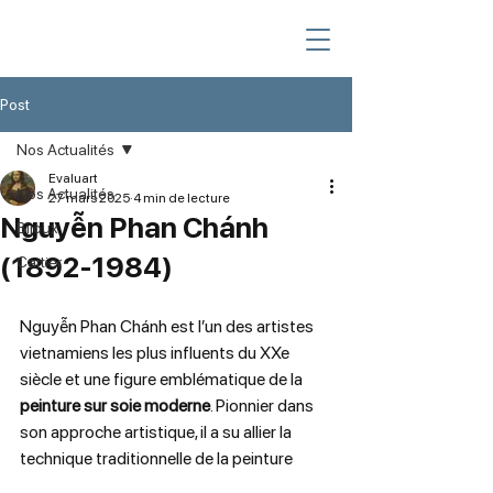
Post
Nos Actualités
Evaluart
Nos Actualités
27 mars 2025
4 min de lecture
Nguyễn Phan Chánh
Bijoux
(1892-1984)
Cartier
Nguyễn Phan Chánh est l’un des artistes 
vietnamiens les plus influents du XXe 
siècle et une figure emblématique de la 
peinture sur soie moderne
. Pionnier dans 
son approche artistique, il a su allier la 
technique traditionnelle de la peinture 