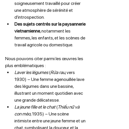
soigneusement travaillé pour créer 
une atmosphère de sérénité et 
d’introspection.
Des sujets centrés sur la paysannerie 
vietnamienne
, notamment les 
femmes, les enfants, et les scènes de 
travail agricole ou domestique.
Nous pouvons citer parmi les œuvres les 
plus emblématiques :
Laver les légumes
 (
Rửa rau
, vers 
1930) – Une femme agenouillée lave 
des légumes dans une bassine, 
illustrant un moment quotidien avec 
une grande délicatesse.
La jeune fille et le chat
 (
Thiếu nữ và 
con mèo
, 1935) – Une scène 
intimiste entre une jeune femme et un 
chat, symbolisant la douceur et la 