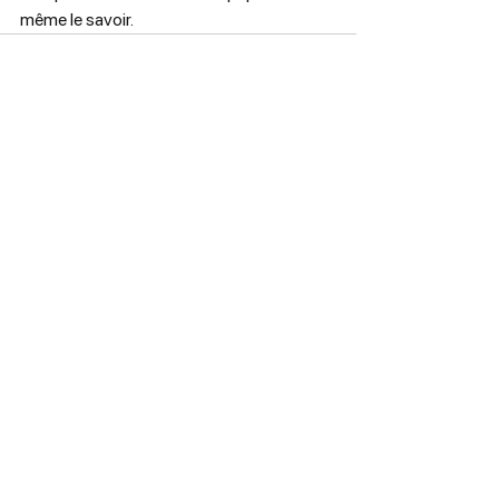
même le savoir.
Voir tout
Posts récents