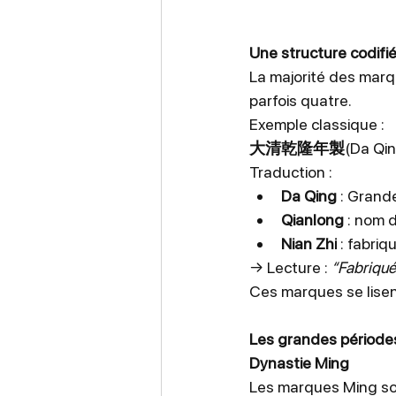
Une structure codifi
La majorité des marq
parfois quatre.
Exemple classique :
大清乾隆年製
(Da Qin
Traduction :
Da Qing
 : Grand
Qianlong
 : nom 
Nian Zhi
 : fabri
→ Lecture : 
“Fabriqué
Ces marques se lise
Les grandes période
Dynastie Ming
Les marques Ming so