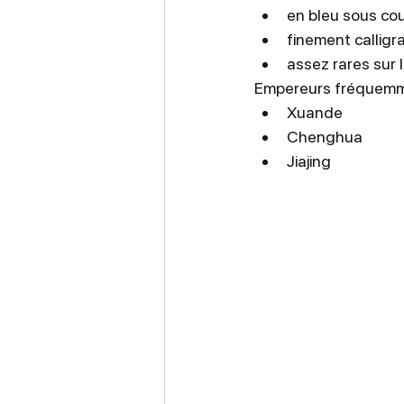
en bleu sous co
finement calligr
assez rares sur 
Empereurs fréquemme
Xuande
Chenghua
Jiajing