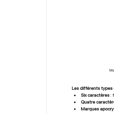
Mar
Les différents type
Six caractères
 :
Quatre caractèr
Marques apocr