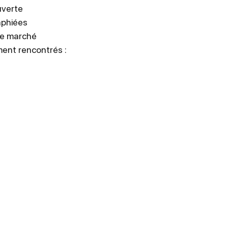
uverte
aphiées
le marché
nt rencontrés :