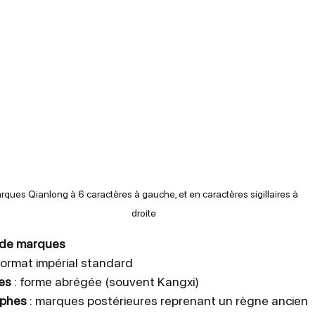
ques Qianlong à 6 caractères à gauche, et en caractères sigillaires à 
droite
s de marques
 format impérial standard
es
 : forme abrégée (souvent Kangxi)
yphes
 : marques postérieures reprenant un règne ancien