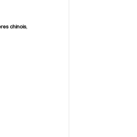
ères chinois
, 